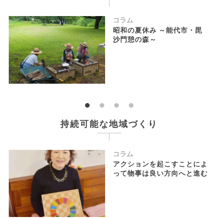
コラム
ら～
昭和の夏休み ～能代市・毘
場～
沙門憩の森～
持続可能な地域づくり
コラム
りを
アクションを起こすことによ
って物事は良い方向へと進む