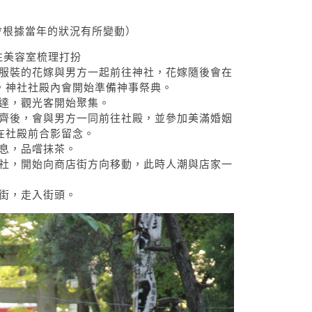
能會根據當年的狀況有所變動）
前往美容室梳理打扮
麗和服服裝的花嫁與男方一起前往神社，花嫁隨後會在
，神社社殿內會開始準備神事祭典。
陸續抵達，觀光客開始聚集。
全數到齊後，會與男方一同前往社殿，並參加美滿婚姻
在社殿前合影留念。
作休息，品嚐抹茶。
離開神社，開始向商店街方向移動，此時人潮與店家一
始巡街，走入街頭。