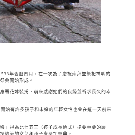
1533年舊曆四月，在一次為了慶祝崇拜並祭祀神明的
祭典開始形成。
身著花嫁裝扮，前來感謝她們的良緣並祈求長久的幸
，開始有許多孩子和未婚的年輕女性也會在這一天前來
祭」視為比七五三（孩子成長儀式）還要重要的慶
扮精美的女兒和孫子來參加祭典。