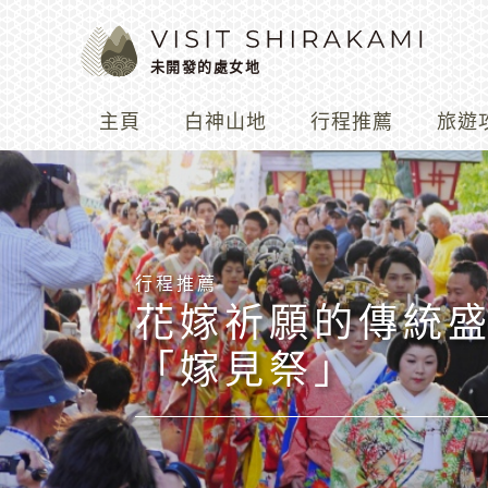
未開發的處女地
主頁
白神山地
行程推薦
旅遊
與森林的對話
在森林裡暢遊
與森林共存
行程推薦
花嫁祈願的傳統
「嫁見祭」