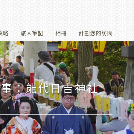
攻略
旅人筆記
相冊
計劃您的訪問
盛事：能代日吉神社