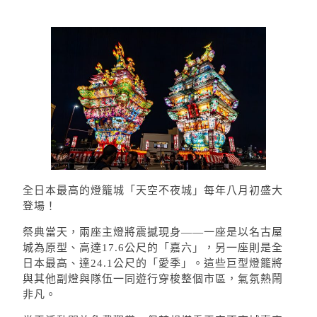
全日本最高的燈籠城「天空不夜城」每年八月初盛大
登場！
祭典當天，兩座主燈將震撼現身——一座是以名古屋
城為原型、高達17.6公尺的「嘉六」，另一座則是全
日本最高、達24.1公尺的「愛季」。這些巨型燈籠將
與其他副燈與隊伍一同遊行穿梭整個市區，氣氛熱鬧
非凡。